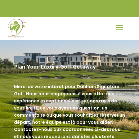
a
Plan Your Luxury Golf Getaway
Merci de votre intérêt pour Dahhani Signature
Golf. Nous nous engageons à vous offrir une
expérience exceptionnelle et serions ravis de
vous lire ! Que vous ayez une question, un
commentaire ou que vous souhaitiez réserver un
départ, notre équipe est là pour vous aider.
Contactez-nous aux coordonnées ci-dessous
et nous vous répondrons dans les plus brefs