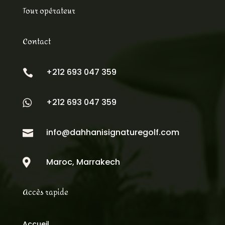
Tour opérateur
Contact
+212 693 047 359

+212 693 047 359

info@dahhanisignaturegolf.com

Maroc, Marrakech

Accès rapide
Accueil