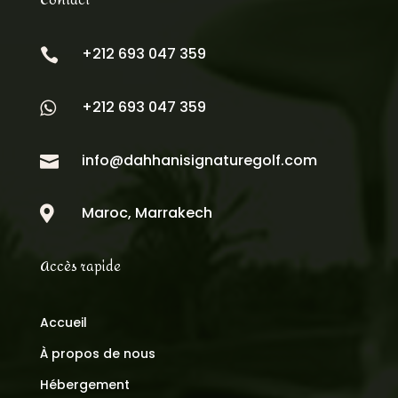
Contact
+212 693 047 359

+212 693 047 359

info@dahhanisignaturegolf.com

Maroc, Marrakech

Accès rapide
Accueil
À propos de nous
Hébergement